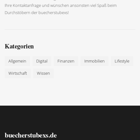
Ihre Kontaktanfrage und wünschen ansonsten viel Spaß beim
Durchstöbern der buecherstubexs!
Kategorien
Allgemein
Digital
Finanzen
Immobilien
Lifestyle
Wirtschaft
Wissen
buecherstubexs.de