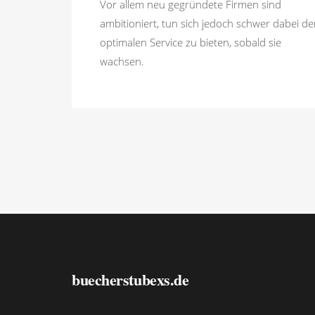
Vor allem neu gegründete Firmen sind
ambitioniert, tun sich jedoch schwer dabei d
optimalen Service zu bieten, sobald sie
wachsen.
buecherstubexs.de