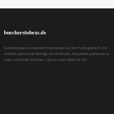
buecherstubexs.de
buecherstube.xs präsentiert Praxiswissen auf den Punkt gebracht. Sie
erwarten spannende Beiträge mit viel Wissen, das perfekt aufbereitet ist.
Lesen und direkt umsetzen – das ist unser Motto für Sie!