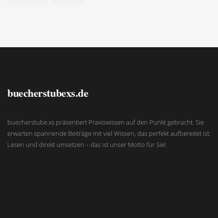
buecherstubexs.de
buecherstube.xs präsentiert Praxiswissen auf den Punkt gebracht. Sie
erwarten spannende Beiträge mit viel Wissen, das perfekt aufbereitet ist.
Lesen und direkt umsetzen – das ist unser Motto für Sie!