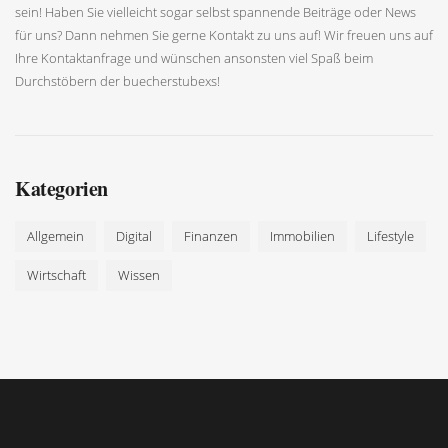
sein! Haben Sie vielleicht sogar selbst spannende Beiträge oder News
für uns? Dann nehmen Sie gerne Kontakt zu uns auf! Wir freuen uns auf
Ihre Kontaktanfrage und wünschen ansonsten viel Spaß beim
Durchstöbern der buecherstubexs!
Kategorien
Allgemein
Digital
Finanzen
Immobilien
Lifestyle
Wirtschaft
Wissen