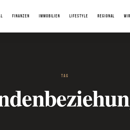
AL
FINANZEN
IMMOBILIEN
LIFESTYLE
REGIONAL
WI
TAG
ndenbeziehun