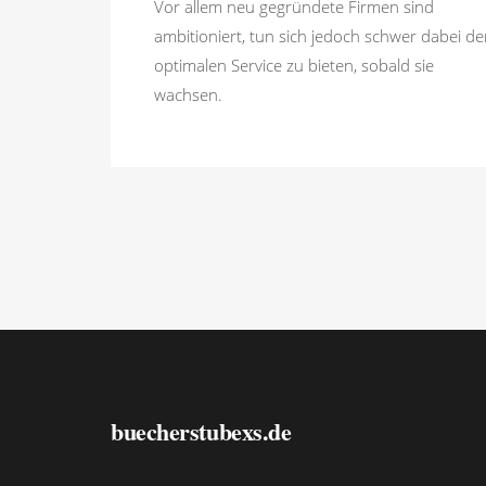
Vor allem neu gegründete Firmen sind
ambitioniert, tun sich jedoch schwer dabei d
optimalen Service zu bieten, sobald sie
wachsen.
buecherstubexs.de