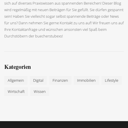
sich auf diverses Praxiswissen aus spannenden Bereichen! Dieser Blog
wird regelmäßig mit neuen Beiträgen für Sie gefüllt. Sie dürfen gespannt
sein! Haben Sie vielleicht sogar selbst spannende Beiträge oder News
für uns? Dann nehmen Sie gerne Kontakt zu uns auf! Wir freuen uns auf
Ihre Kontaktanfrage und wünschen ansonsten viel Spaß beim
Durchstöbern der buecherstubexs!
Kategorien
Allgemein
Digital
Finanzen
Immobilien
Lifestyle
Wirtschaft
Wissen