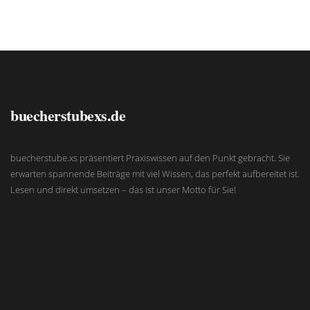
buecherstubexs.de
buecherstube.xs präsentiert Praxiswissen auf den Punkt gebracht. Sie
erwarten spannende Beiträge mit viel Wissen, das perfekt aufbereitet ist.
Lesen und direkt umsetzen – das ist unser Motto für Sie!