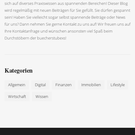
sich auf diverses Praxiswissen aus spannenden Bereichen! Dieser Blog
wird regelmäßig mit neuen Beiträgen für Sie gefüllt. Sie dürfen gespannt
sein! Haben Sie vielleicht sogar selbst spannende Beiträge oder News
für uns? Dann nehmen Sie gerne Kontakt zu uns auf! Wir freuen uns auf
Ihre Kontaktanfrage und wünschen ansonsten viel Spaß beim
Durchstöbern der buecherstubexs!
Kategorien
Allgemein
Digital
Finanzen
Immobilien
Lifestyle
Wirtschaft
Wissen