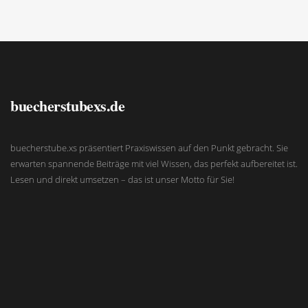
buecherstubexs.de
buecherstube.xs präsentiert Praxiswissen auf den Punkt gebracht. Sie
erwarten spannende Beiträge mit viel Wissen, das perfekt aufbereitet ist.
Lesen und direkt umsetzen – das ist unser Motto für Sie!