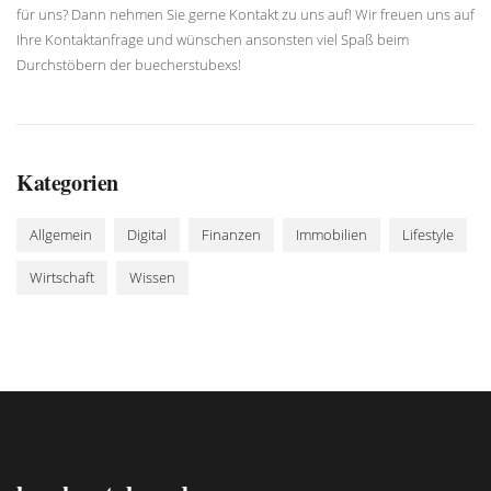
für uns? Dann nehmen Sie gerne Kontakt zu uns auf! Wir freuen uns auf
Ihre Kontaktanfrage und wünschen ansonsten viel Spaß beim
Durchstöbern der buecherstubexs!
Kategorien
Allgemein
Digital
Finanzen
Immobilien
Lifestyle
Wirtschaft
Wissen